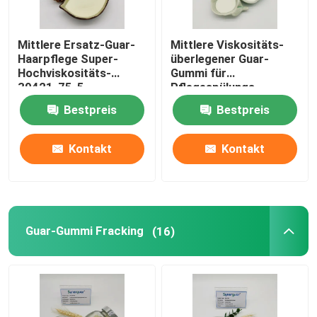
Mittlere Ersatz-Guar-
Mittlere Viskositäts-
Haarpflege Super-
überlegener Guar-
Hochviskositäts-
Gummi für
39421-75-5
Pflegespülungs-
Hydroxypropanol-
Hydroxypropanol-
Bestpreis
Bestpreis
organisches
Verdickungsmittel
Kontakt
Kontakt
Guar-Gummi Fracking
(16)