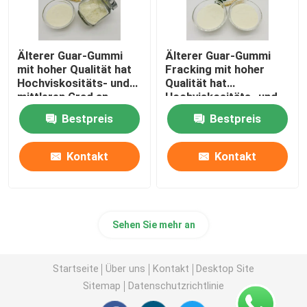
Älterer Guar-Gummi
Älterer Guar-Gummi
mit hoher Qualität hat
Fracking mit hoher
Hochviskositäts- und
Qualität hat
mittleren Grad an
Hochviskositäts- und
Ersatz für das
mittleren Grad an
Bestpreis
Bestpreis
Zerbrechen der
Ersatz für das
Flüssigkeit
Zerbrechen der
Flüssigkeit
Kontakt
Kontakt
Sehen Sie mehr an
Startseite
Über uns
Kontakt
Desktop Site
Sitemap
Datenschutzrichtlinie