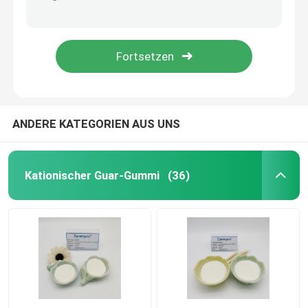
Weiß zu gelbliches Guar-Haarpflege-Shampoo Hydroxypropanol- Trimonium-Chlorverbindung
Sahniger kationischer Guar-Haarpflege-nicht Selbsthydratisierungsstabilisator-Gummi
Kationischer Guar-Gummi
Älterer Shampoo-Guar-Ableitungs-niedrige Viskositäts-geänderter Gummi
Grundlegende Guar-Haarpflege-niedriges Ersatz-Shampoo 65497 29 2 Hochviskositäts
Hydroxypropanol- Guargummi
Körperpflege-Gummi
ANDERE KATEGORIEN AUS UNS
Guar-Haarpflege
Kationischer Guar-Gummi
(36)
Guar-Gummi Fracking
Mundpflege
Karboxymethyl- Guargummi