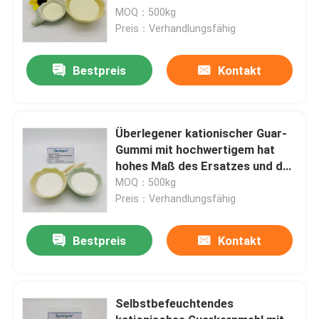
Substitutionsgrad für die
MOQ：500kg
Haarpflege
Preis：Verhandlungsfähig
Bestpreis
Kontakt
Überlegener kationischer Guar-
Gummi mit hochwertigem hat
hohes Maß des Ersatzes und der
hohen Transparenz für
MOQ：500kg
Haarpflege
Preis：Verhandlungsfähig
Bestpreis
Kontakt
Selbstbefeuchtendes