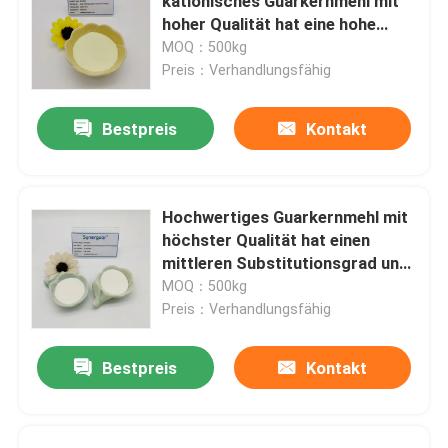
kationisches Guarkernmehl mit
hoher Qualität hat eine hohe
Viskosität und einen mittleren
MOQ：500kg
Substitutionsgrad für die
Preis：Verhandlungsfähig
Haarpflege
Bestpreis
Kontakt
Hochwertiges Guarkernmehl mit
höchster Qualität hat einen
mittleren Substitutionsgrad und
eine hohe Transparenz für die
MOQ：500kg
Haarpflege
Preis：Verhandlungsfähig
Bestpreis
Kontakt