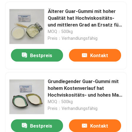
Älterer Guar-Gummi mit hoher
Qualität hat Hochviskositäts-
und mittleren Grad an Ersatz für
das Zerbrechen der Flüssigkeit
MOQ：500kg
Preis：Verhandlungsfähig
Bestpreis
Kontakt
Grundlegender Guar-Gummi mit
hohem Kostenverlauf hat
Heim
Hochviskositäts- und hohes Maß
Ersatz für Farben-Zusatz
MOQ：500kg
Preis：Verhandlungsfähig
Produkte
Bestpreis
Kontakt
Mittleres Ersatz-Guar-Gummi-HochviskositätsGeliermittel Shower Gel Thickener
Videos