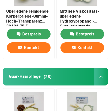
Überlegene reinigende
Mittlere Viskositäts-
Körperpflege-Gummi-
überlegene
Hoch-Transparenz
Hydroxypropanol-
39421 75 5
Guar-reinigende
Ableitungs-hohe
Bestpreis
Bestpreis
Transparenz
Kontakt
Kontakt
Guar-Haarpflege
(28)