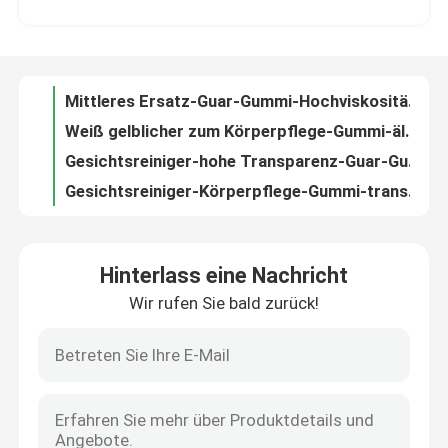
Weiß gelblicher zum Körperpflege-Gummi-älteren kosmetischen Geliermittel For Facial Cleanser
Gesichtsreiniger-hohe Transparenz-Guar-Gummi-Ableitungs-überlegene Rheologie-Änderung
Über uns
Gesichtsreiniger-Körperpflege-Gummi-transparente überlegene natürliche Geliermittel für Kosmetik
Überlegener mittlerer Viskositäts-Geliermittel-Cosmetic Shower Gel-Guar-Gummi für Haut
Werksbesichtigung
Hohe Transparenz-Körperpflege-Gummi-Duschgel-mittlere Viskositäts-natürliche Geliermittel
Duschgel-älterer Guar-Gummi Kosmetik-im mittleren Transparenz-Geliermittel Agar
Qualitätskontrolle
Mittlere Transparenz-Körperpflege-Gummi-Handwäsche-älteres geändertes Guar
Handwäsche-derivatisierte hoher Transparenz-Guar-Gummi in der Hautpflege-mittleren Viskosität
Kontakt mit uns
Hohe Ersatz-Körperpflege gummieren nicht Selbsthydratisierungshandwäsche-Guar-Haut
Hinterlass eine Nachricht
Hohe Transparenz-überlegener Guar-Gummi-Nutzen für Haut-mittlere Viskositäts-Kosmetik
Wir rufen Sie bald zurück!
Nachricht
Rasierschaum-Körperpflege-Gummi-mittlere Viskositäts-überlegene Guar-Kosmetik
Älteres Rasierschaum Karboxymethyl- Hydroxypropanol- Guar-Kosmetik-mittlere Transparenz
Superhochviskositätskörperpflege-Gummi-älterer nicht Selbsthydratisierungsguar Hydroxypropanol-
Fälle
Mittlere Viskositäts-überlegene Hydroxypropanol- Guar-reinigende Ableitungs-hohe Transparenz
Überlegene reinigende Körperpflege-Gummi-Hoch-Transparenz 39421 75 5
Angebot anfordern