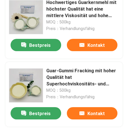
Hochwertiges Guarkernmehl mit
höchster Qualität hat eine
mittlere Viskosität und hohe
Transparenz für die
MOQ：500kg
Körperpflege
Preis：Verhandlungsfähig
Bestpreis
Kontakt
Guar-Gummi Fracking mit hoher
Qualität hat
Superhochviskositäts- und
mittleren Grad an Ersatz für das
MOQ：500kg
Zerbrechen der Flüssigkeit
Preis：Verhandlungsfähig
Bestpreis
Kontakt