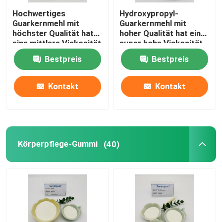
Hochwertiges
Hydroxypropyl-
Guarkernmehl mit
Guarkernmehl mit
höchster Qualität hat
hoher Qualität hat eine
eine mittlere Viskosität
super hohe Viskosität
und hohe Transparenz
und einen mittleren
Bestpreis
Bestpreis
für die Körperpflege
Substitutionsgrad für
die Körperpflege
Kontakt
Kontakt
Körperpflege-Gummi
(40)