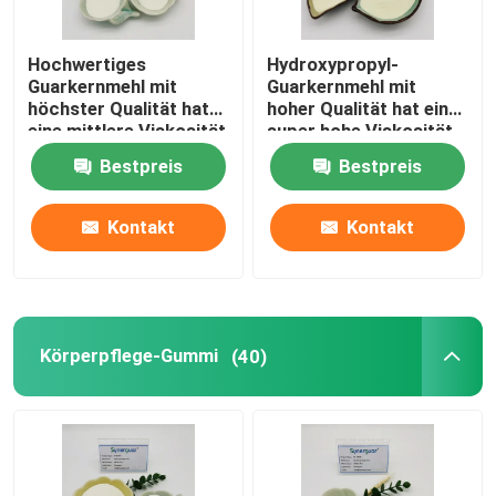
Hochwertiges
Hydroxypropyl-
Guarkernmehl mit
Guarkernmehl mit
höchster Qualität hat
hoher Qualität hat eine
eine mittlere Viskosität
super hohe Viskosität
und hohe Transparenz
und einen mittleren
Bestpreis
Bestpreis
für die Körperpflege
Substitutionsgrad für
die Körperpflege
Kontakt
Kontakt
Heim
Körperpflege-Gummi
(40)
Produkte
Videos