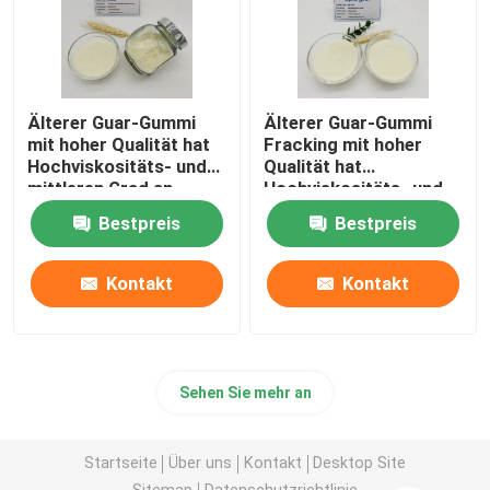
Papierherstellungs-Zusätze
Farbenzusatz
Älterer Guar-Gummi
Älterer Guar-Gummi
mit hoher Qualität hat
Fracking mit hoher
Hochviskositäts- und
Qualität hat
mittleren Grad an
Hochviskositäts- und
Guar-Gummi-Paste
Ersatz für das
mittleren Grad an
Bestpreis
Bestpreis
Zerbrechen der
Ersatz für das
Flüssigkeit
Zerbrechen der
Guar-Gummi-Schlamm
Flüssigkeit
Kontakt
Kontakt
Aufhäufung des Mittels
Sehen Sie mehr an
Textildruckgummi
Startseite
Über uns
Kontakt
Desktop Site