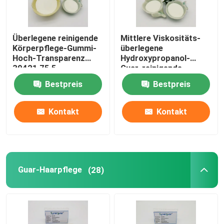
Über uns
Überlegene reinigende
Mittlere Viskositäts-
Körperpflege-Gummi-
überlegene
Hoch-Transparenz
Hydroxypropanol-
Werksbesichtigung
39421 75 5
Guar-reinigende
Ableitungs-hohe
Bestpreis
Bestpreis
Transparenz
Qualitätskontrolle
Kontakt
Kontakt
Kontakt mit uns
Nachricht
Guar-Haarpflege
(28)
Fälle
Angebot anfordern