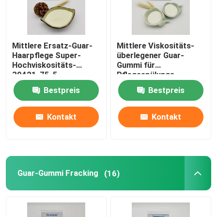
Kationischer Guar-Gummi
Mittlere Ersatz-Guar-
Mittlere Viskositäts-
Haarpflege Super-
überlegener Guar-
Hydroxypropanol- Guargummi
Hochviskositäts-
Gummi für
39421-75-5
Pflegespülungs-
Hydroxypropanol-
Hydroxypropanol-
Körperpflege-Gummi
Bestpreis
Bestpreis
organisches
Verdickungsmittel
Kontakt
Kontakt
Guar-Haarpflege
Guar-Gummi Fracking
Guar-Gummi Fracking
(16)
Mundpflege
Karboxymethyl- Guargummi