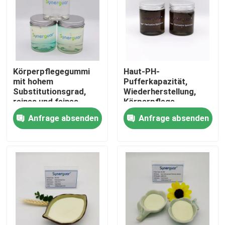
Über uns
Werksbesichtigung
Körperpflegegummi
Haut-PH-
mit hohem
Pufferkapazität,
Substitutionsgrad,
Wiederherstellung,
Qualitätskontrolle
reines und feines
Körperpflege,
Pulver, kühl
Zahnfleisch, 24
Anfrage absenden
Anfrage absenden
aufbewahren
Monate Haltbarkeit
Kontakt mit uns
Nachricht
Fälle
Angebot anfordern