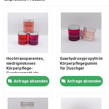
Hochtransparentes,
Guarhydroxypropyltrimoni
niedrigviskoses
Körperpflegegummi
Körperpflege-
für Duschgel
Guarkernmehl als
Heim
Spülung
Anfrage absenden
Anfrage absenden
Produkte
Videos