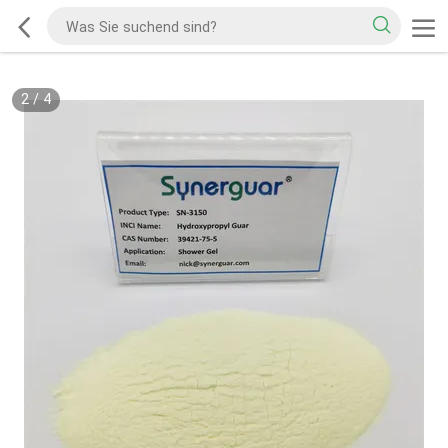
2
/
4