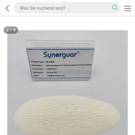
2
/
4