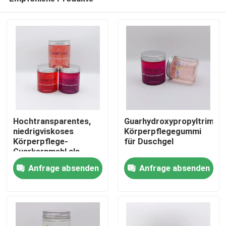
Hochtransparentes,
Guarhydroxypropyltrimoni
niedrigviskoses
Körperpflegegummi
Körperpflege-
für Duschgel
Guarkernmehl als
Heim
Spülung
Anfrage absenden
Anfrage absenden
Produkte
Videos