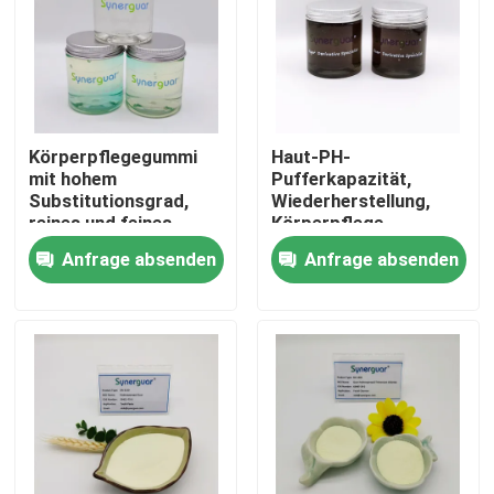
Über uns
Werksbesichtigung
Körperpflegegummi
Haut-PH-
mit hohem
Pufferkapazität,
Substitutionsgrad,
Wiederherstellung,
Qualitätskontrolle
reines und feines
Körperpflege,
Pulver, kühl
Zahnfleisch, 24
Anfrage absenden
Anfrage absenden
aufbewahren
Monate Haltbarkeit
Kontakt mit uns
Nachricht
Fälle
Angebot anfordern