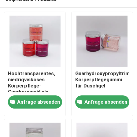
Hochtransparentes,
Guarhydroxypropyltrimoni
niedrigviskoses
Körperpflegegummi
Körperpflege-
für Duschgel
Guarkernmehl als
Heim
Spülung
Anfrage absenden
Anfrage absenden
Produkte
Videos