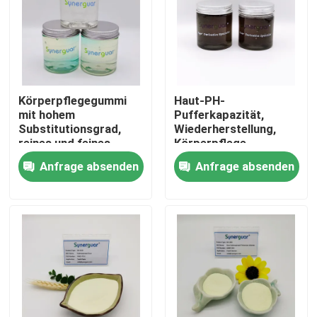
Über uns
Werksbesichtigung
Körperpflegegummi
Haut-PH-
mit hohem
Pufferkapazität,
Substitutionsgrad,
Wiederherstellung,
Qualitätskontrolle
reines und feines
Körperpflege,
Pulver, kühl
Zahnfleisch, 24
Anfrage absenden
Anfrage absenden
aufbewahren
Monate Haltbarkeit
Kontakt mit uns
Nachricht
Fälle
Angebot anfordern