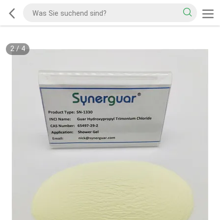
2
/
4