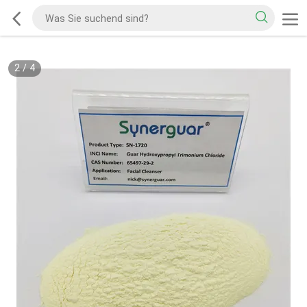
2
/
4