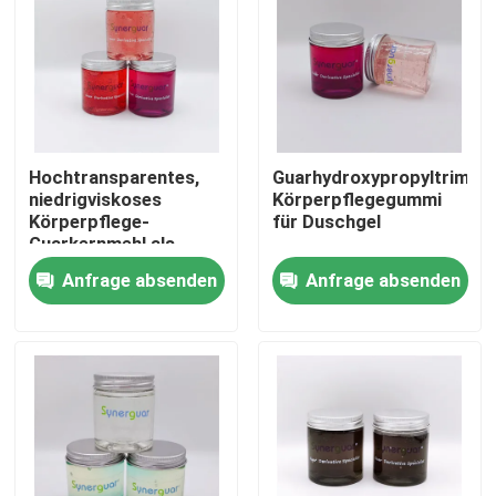
Hochtransparentes,
Guarhydroxypropyltrimoni
niedrigviskoses
Körperpflegegummi
Körperpflege-
für Duschgel
Guarkernmehl als
Spülung
Anfrage absenden
Anfrage absenden
Heim
Produkte
Videos