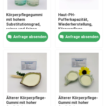
Über uns
Körperpflegegummi
Haut-PH-
mit hohem
Pufferkapazität,
Substitutionsgrad,
Wiederherstellung,
Werksbesichtigung
reines und feines
Körperpflege,
Pulver, kühl
Zahnfleisch, 24
Anfrage absenden
Anfrage absenden
aufbewahren
Monate Haltbarkeit
Qualitätskontrolle
Kontakt mit uns
Nachricht
Fälle
Älterer Körperpflege-
Älterer Körperpflege-
Gummi mit hoher
Gummi mit hoher
Angebot anfordern