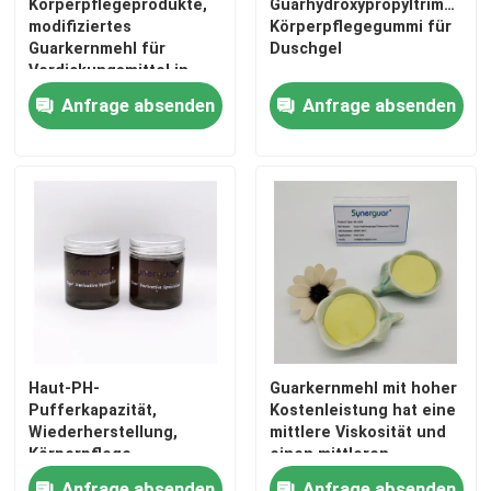
Körperpflegeprodukte,
Guarhydroxypropyltrimonium
modifiziertes
Körperpflegegummi für
Guarkernmehl für
Duschgel
Über uns
Verdickungsmittel in
transparenten
Anfrage absenden
Anfrage absenden
Formulierungen
Werksbesichtigung
Qualitätskontrolle
Kontakt mit uns
Nachricht
Haut-PH-
Guarkernmehl mit hoher
Fälle
Pufferkapazität,
Kostenleistung hat eine
Wiederherstellung,
mittlere Viskosität und
Körperpflege,
einen mittleren
Zahnfleisch, 24 Monate
Substitutionsgrad für
Angebot anfordern
Anfrage absenden
Anfrage absenden