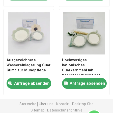
Über uns
Werksbesichtigung
Qualitätskontrolle
Ausgezeichnete
Hochwertiges
Kontakt mit uns
Wassereinlagerung Guar
kationisches
Guma zur Mundpflege
Guarkernmehl mit
höchster Qualität hat
Nachricht
einen mittleren
Anfrage absenden
Anfrage absenden
Substitutionsgrad und
eine hohe Transparenz
Fälle
für die häusliche Pflege
Startseite
Über uns
Kontakt
Desktop Site
Angebot anfordern
Sitemap
Datenschutzrichtlinie