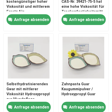
kostengünstiger hoher
CAS-Nr. 39421-75-5 hat
Viskosität und mittlerem
eine hohe Viskosität für
Ersatz für
Trockenfestigkeitsmittel
Trockenfestigkeitsmittel
Anfrage absenden
Anfrage absenden
Heim
Selbsthydratisierendes
Zahnpasta Guar
Gwar mit mittlerer
Kaugummipulver /
Viskosität Hydroxypropyl
Hydroxypropyl Guar
Produkte
zur Mundpflege
Anfrage absenden
Anfrage absenden
Videos